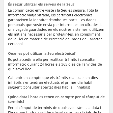
És segur utilitzar els serveis de la Seu?
La comunicació entre vostè i la Seu és segura. Tota la
informació viatja xifrada, els certificats electrònics
garanteixen la identitat d'ambdues parts. Les dades
personals que vostè envia per Internet estan xifrades i,
una vegada guardades en els nostres sistemes, utilitzem
els mitjans necessaris per protegir-les, en compliment
de la Llei en matèria de Protecció de Dades de Caràcter
Personal.
Quan es pot utilizar la Seu electrònica?
Es pot accedir a ella per realitzar tràmits i consultar
informació durant 24 hores els 365 dies de l'any des de
qualsevol lloc.
Cal tenir en compte que els tràmits realitzats en dies
inhàbils s'entendran efectuats el primer dia hàbil
següent (consultar apartat dies hàbils i inhàbils)
Quina data i hora es tenen en compte per al còmput de
terminis?
Per al còmput de terminis de qualsevol tràmit, la data i
l'hora que tindran validesa legal seran les oficials de la