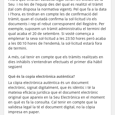
Seu i no les de l'equip des del qual es realitzi el tràmit
(tal com disposa la normativa vigent). Pel que fa a la data
i l'hora, es tindran en compte les de confirmació del
tràmit, quan el ciutadà confirma la sol·licitud i/o els
documents i rep el rebut corresponent del Registre. Per
exemple, suposem un tràmit administratiu el termini del
qual acaba el 20 de setembre. Si vostè comença a
emplenar la seva sol·licitud a les 23:50 hores però acaba
a les 00:10 hores de l'endemà, la sol·licitud estarà fora
de termini.
A més, cal tenir en compte que els tràmits realitzats en
dies inhàbils s'entendran efectuats el primer día hábil
següent
Què és la copia electrònica autèntica?
La còpia electrònica autèntica és un document
electrònic, signat digitalment, que és idèntic i té la
mateixa eficàcia jurídica que el document electrònic
original que apareix en la Seu Electrònica en el moment
en què es fa la consulta. Cal tenir en compte que la
validesa legal la té el document digital, no la còpia
impresa en paper.