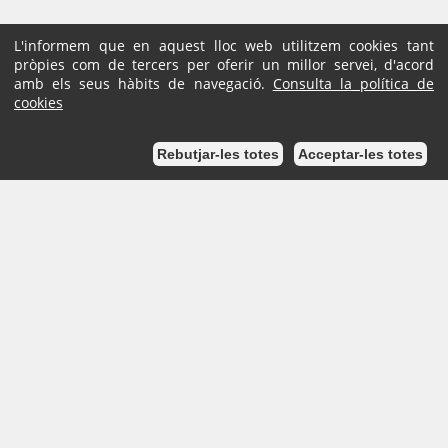
L'informem que en aquest lloc web utilitzem cookies tant
pròpies com de tercers per oferir un millor servei, d'acord
amb els seus hàbits de navegació.
Consulta la política de
cookies
Rebutjar-les totes
Acceptar-les totes
Inici
Mapa de la Seu
Certificats digitals emprats i admesos a la Seu electrònica
Ajuda
Accessibilitat
Avís Legal