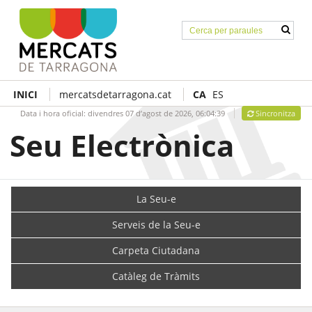
INICI
mercatsdetarragona.cat
CA
ES
Data i hora oficial:
divendres 07 d’agost de 2026,
06:04:39
Sincronitza
Seu Electrònica
La Seu-e
Serveis de la Seu-e
Carpeta Ciutadana
Catàleg de Tràmits